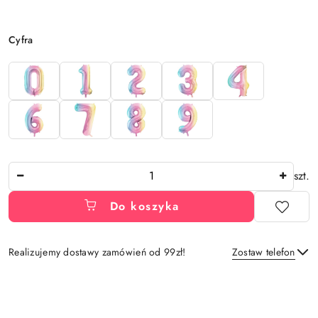
Wariant
Cyfra
Ilość
szt.
Do koszyka
Realizujemy dostawy zamówień od 99zł!
Zostaw telefon
Dostępność
i
Wyślij