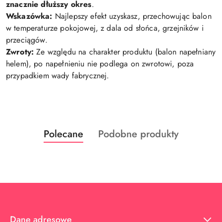
znacznie dłuższy okres
.
Wskazówka:
Najlepszy efekt uzyskasz, przechowując balon
w temperaturze pokojowej, z dala od słońca, grzejników i
przeciągów.
Zwroty:
Ze względu na charakter produktu (balon napełniany
helem), po napełnieniu nie podlega on zwrotowi, poza
przypadkiem wady fabrycznej.
Produkty
Produkty
Polecane
Podobne produkty
Pomiń karuzelę produktów
o
o
statusie:
statusie:
Dane adresowe