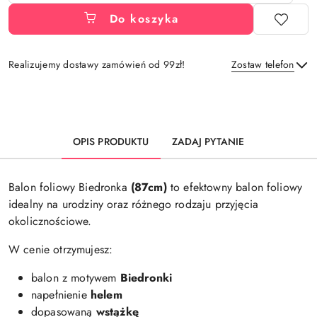
Do koszyka
Realizujemy dostawy zamówień od 99zł!
Zostaw telefon
Dostępność
i
Wyślij
dostawa
OPIS PRODUKTU
ZADAJ PYTANIE
Balon foliowy Biedronka
(87cm)
to efektowny balon foliowy
idealny na urodziny oraz różnego rodzaju przyjęcia
okolicznościowe.
W cenie otrzymujesz:
balon z motywem
Biedronki
napełnienie
helem
dopasowaną
wstążkę