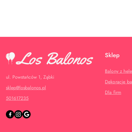
Pomiń karuzelę produktów
Sklep
Balony z hel
ul. Powstańców 1, Ząbki
Dekoracje b
sklep@losbalonos.pl
Dla firm
501617235