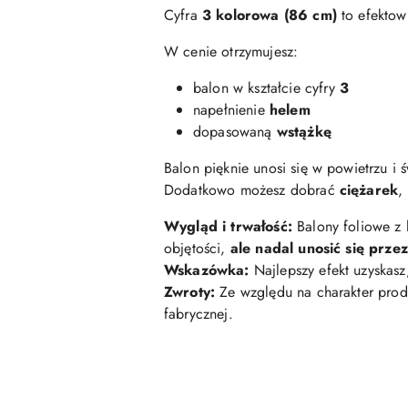
Cyfra
3 kolorowa
(86 cm)
to efektown
W cenie otrzymujesz:
balon w kształcie cyfry
3
napełnienie
helem
dopasowaną
wstążkę
Balon pięknie unosi się w powietrzu i 
Dodatkowo możesz dobrać
ciężarek
,
Wygląd i trwałość:
Balony foliowe z
objętości,
ale nadal unosić się prze
Wskazówka:
Najlepszy efekt uzyskasz
Zwroty:
Ze względu na charakter prod
fabrycznej.