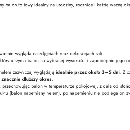
y balon foliowy idealny na urodziny, rocznice i każdą ważną oka
świetnie wygląda na zdjęciach oraz dekoracjach sali.
 który utrzyma balon na wybranej wysokości i zapobiegnie jego o
 helem zazwyczaj wyglądają
idealnie przez około 3–5 dni
. Z 
z znacznie dłuższy okres
.
, przechowując balon w temperaturze pokojowej, z dala od słońc
uktu (balon napełniany helem), po napełnieniu nie podlega on 