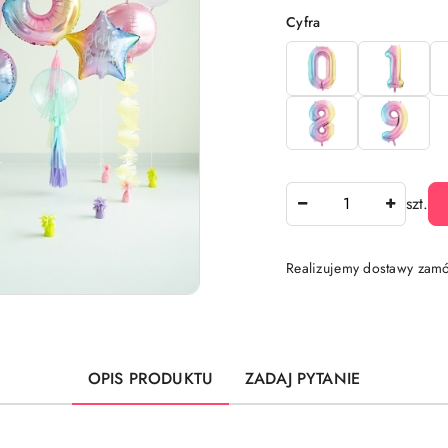
Wariant
Cyfra
Ilość
szt.
Realizujemy dostawy zamó
Dostępność
i
dostawa
OPIS PRODUKTU
ZADAJ PYTANIE