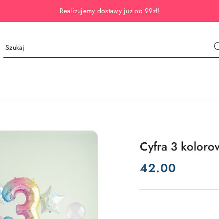
Realizujemy dostawy już od 99zł!
Cyfra 3 koloro
cena:
42.00