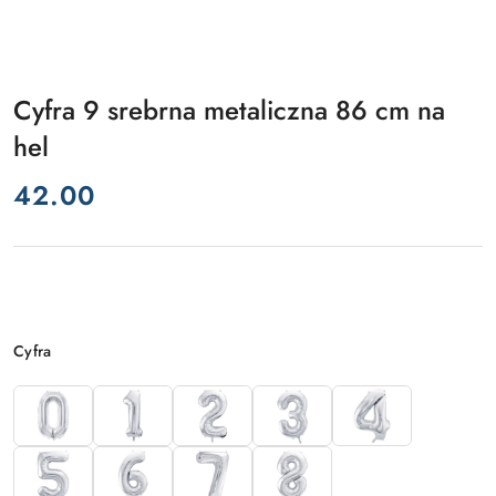
Cyfra 9 srebrna metaliczna 86 cm na
hel
cena:
42.00
Wariant
Cyfra