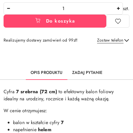
Ilość
szt.
Do koszyka
Realizujemy dostawy zamówień od 99zł!
Zostaw telefon
Dostępność
i
Wyślij
dostawa
OPIS PRODUKTU
ZADAJ PYTANIE
Cyfra
7
srebrna (72 cm)
to efektowny balon foliowy
idealny na urodziny, rocznice i każdą ważną okazję.
W cenie otrzymujesz:
balon w kształcie cyfry
7
napełnienie
helem