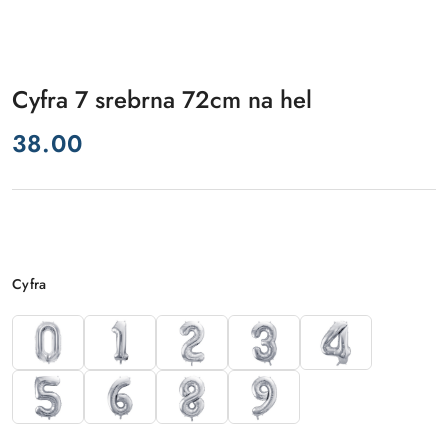
Cyfra 7 srebrna 72cm na hel
cena:
38.00
Wariant
Cyfra