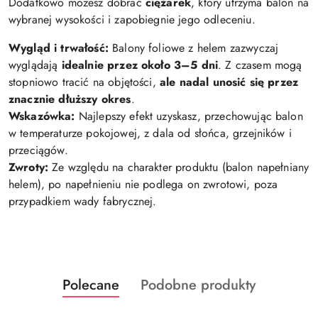
Dodatkowo możesz dobrać
ciężarek
, który utrzyma balon na
wybranej wysokości i zapobiegnie jego odleceniu.
Wygląd i trwałość:
Balony foliowe z helem zazwyczaj
wyglądają
idealnie przez około 3–5 dni
. Z czasem mogą
stopniowo tracić na objętości,
ale nadal unosić się przez
znacznie dłuższy okres
.
Wskazówka:
Najlepszy efekt uzyskasz, przechowując balon
w temperaturze pokojowej, z dala od słońca, grzejników i
przeciągów.
Zwroty:
Ze względu na charakter produktu (balon napełniany
helem), po napełnieniu nie podlega on zwrotowi, poza
przypadkiem wady fabrycznej.
Produkty
Produkty
Polecane
Podobne produkty
Pomiń karuzelę produktów
o
o