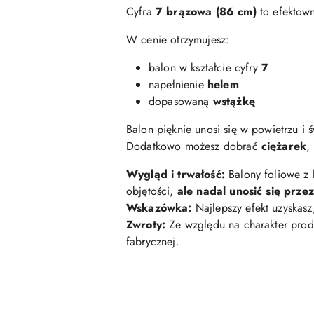
Cyfra
7
brązowa (86 cm)
to efektown
W cenie otrzymujesz:
balon w kształcie cyfry
7
napełnienie
helem
dopasowaną
wstążkę
Balon pięknie unosi się w powietrzu i 
Dodatkowo możesz dobrać
ciężarek
,
Wygląd i trwałość:
Balony foliowe z
objętości,
ale nadal unosić się prze
Wskazówka:
Najlepszy efekt uzyskasz
Zwroty:
Ze względu na charakter prod
fabrycznej.