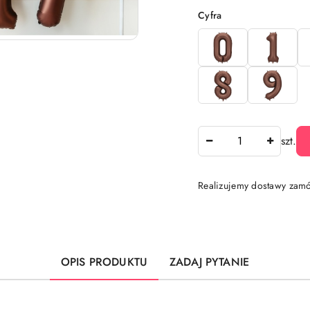
Wariant
Cyfra
Ilość
szt.
Realizujemy dostawy zamó
Dostępność
i
dostawa
OPIS PRODUKTU
ZADAJ PYTANIE