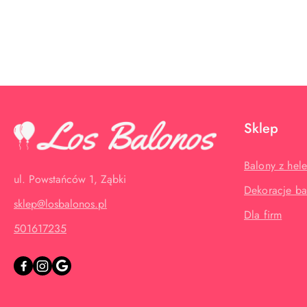
Pomiń karuzelę produktów
Sklep
Balony z hel
ul. Powstańców 1, Ząbki
Dekoracje b
sklep@losbalonos.pl
Dla firm
501617235