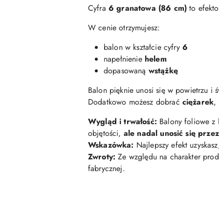
Cyfra
6
granatowa (86 cm)
to efekto
W cenie otrzymujesz:
balon w kształcie cyfry
6
napełnienie
helem
dopasowaną
wstążkę
Balon pięknie unosi się w powietrzu i 
Dodatkowo możesz dobrać
ciężarek
,
Wygląd i trwałość:
Balony foliowe z
objętości,
ale nadal unosić się prze
Wskazówka:
Najlepszy efekt uzyskasz
Zwroty:
Ze względu na charakter prod
fabrycznej.