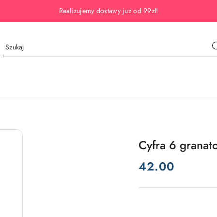
Realizujemy dostawy już od 99zł!
Cyfra 6 granat
cena:
42.00