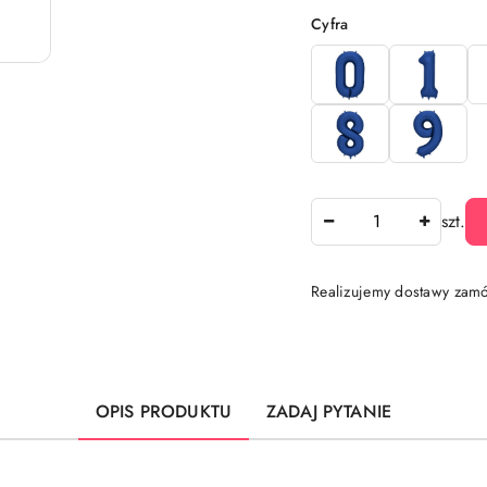
Wariant
Cyfra
Ilość
szt.
Realizujemy dostawy zamó
Dostępność
i
dostawa
OPIS PRODUKTU
ZADAJ PYTANIE