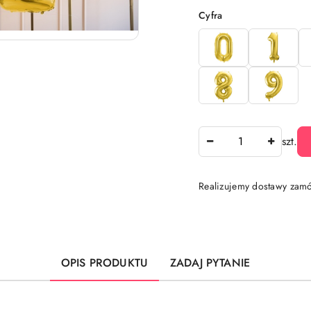
Wariant
Cyfra
Ilość
szt.
Realizujemy dostawy zamó
Dostępność
i
dostawa
OPIS PRODUKTU
ZADAJ PYTANIE