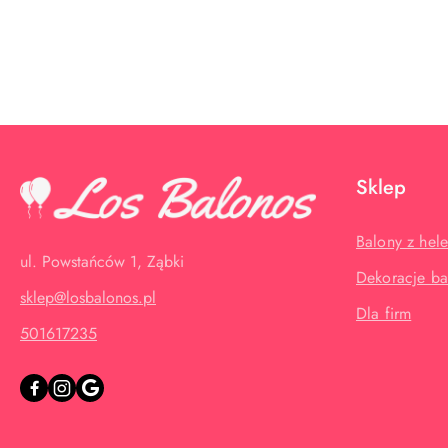
Pomiń karuzelę produktów
Sklep
Balony z hel
ul. Powstańców 1, Ząbki
Dekoracje b
sklep@losbalonos.pl
Dla firm
501617235