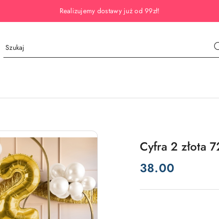
Realizujemy dostawy już od 99zł!
Cyfra 2 złota 
cena:
38.00