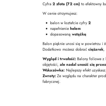
Cyfra
2 złota (72 cm)
to efektowny ba
W cenie otrzymujesz:
balon w kształcie cyfry
2
napełnienie
helem
dopasowaną
wstążkę
Balon pięknie unosi się w powietrzu i 
Dodatkowo możesz dobrać
ciężarek
,
Wygląd i trwałość:
Balony foliowe z
objętości,
ale nadal unosić się prze
Wskazówka:
Najlepszy efekt uzyskasz
Zwroty:
Ze względu na charakter prod
fabrycznej.