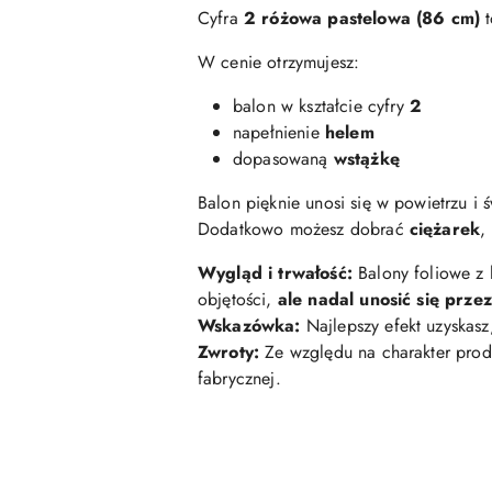
Cyfra
2 różowa pastelowa
(86 cm)
t
W cenie otrzymujesz:
balon w kształcie cyfry
2
napełnienie
helem
dopasowaną
wstążkę
Balon pięknie unosi się w powietrzu i 
Dodatkowo możesz dobrać
ciężarek
,
Wygląd i trwałość:
Balony foliowe z
objętości,
ale nadal unosić się prze
Wskazówka:
Najlepszy efekt uzyskasz
Zwroty:
Ze względu na charakter prod
fabrycznej.