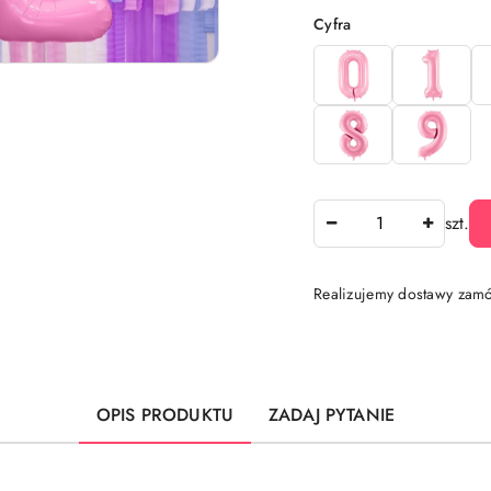
Wariant
Cyfra
Ilość
szt.
Realizujemy dostawy zamó
Dostępność
i
dostawa
OPIS PRODUKTU
ZADAJ PYTANIE