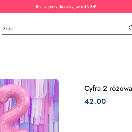
Realizujemy dostawy już od 99zł!
Cyfra 2 różowa
cena:
42.00