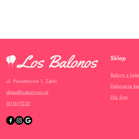
Pomiń karuzelę produktów
Sklep
Balony z hel
ul. Powstańców 1, Ząbki
Dekoracje b
sklep@losbalonos.pl
Dla firm
501617235