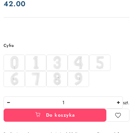
cena:
42.00
Wariant
Cyfra
Ilość
szt.
Do koszyka