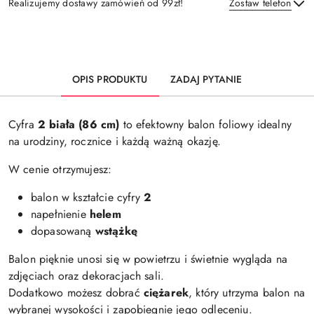
Realizujemy dostawy zamówień od 99zł!
Zostaw telefon
Dostępność
i
Wyślij
dostawa
OPIS PRODUKTU
ZADAJ PYTANIE
Cyfra
2 biała (86 cm)
to efektowny balon foliowy idealny
na urodziny, rocznice i każdą ważną okazję.
W cenie otrzymujesz:
balon w kształcie cyfry
2
napełnienie
helem
dopasowaną
wstążkę
Balon pięknie unosi się w powietrzu i świetnie wygląda na
zdjęciach oraz dekoracjach sali.
Dodatkowo możesz dobrać
ciężarek
, który utrzyma balon na
wybranej wysokości i zapobiegnie jego odleceniu.