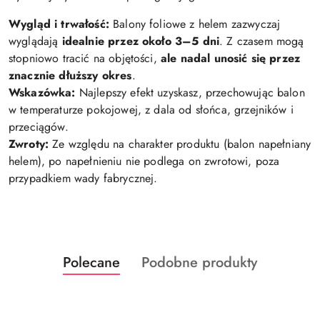
Wygląd i trwałość:
Balony foliowe z helem zazwyczaj
wyglądają
idealnie przez około 3–5 dni
. Z czasem mogą
stopniowo tracić na objętości,
ale nadal unosić się przez
znacznie dłuższy okres
.
Wskazówka:
Najlepszy efekt uzyskasz, przechowując balon
w temperaturze pokojowej, z dala od słońca, grzejników i
przeciągów.
Zwroty:
Ze względu na charakter produktu (balon napełniany
helem), po napełnieniu nie podlega on zwrotowi, poza
przypadkiem wady fabrycznej.
Produkty
Produkty
Polecane
Podobne produkty
Pomiń karuzelę produktów
o
o
statusie:
statusie: