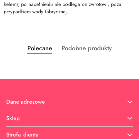
helem), po napełnieniu nie podlega on zwrotowi, poza
przypadkiem wady fabrycznej.
Produkty
Produkty
Polecane
Podobne produkty
Pomiń karuzelę produktów
o
o
statusie:
statusie:
Dane adresowe
Sklep
Strefa klienta