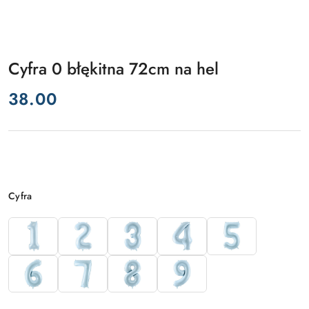
Cyfra 0 błękitna 72cm na hel
cena:
38.00
Wariant
Cyfra