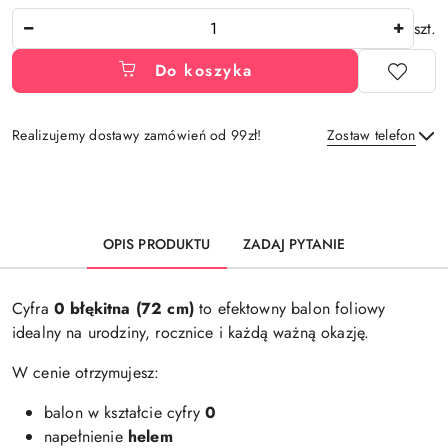
Ilość
szt.
Do koszyka
Realizujemy dostawy zamówień od 99zł!
Zostaw telefon
Dostępność
i
Wyślij
dostawa
OPIS PRODUKTU
ZADAJ PYTANIE
Cyfra
0
błękitna (72 cm)
to efektowny balon foliowy
idealny na urodziny, rocznice i każdą ważną okazję.
W cenie otrzymujesz:
balon w kształcie cyfry
0
napełnienie
helem