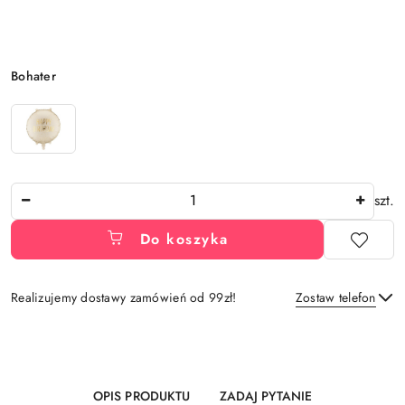
Wariant
Bohater
Ilość
szt.
Do koszyka
Realizujemy dostawy zamówień od 99zł!
Zostaw telefon
Dostępność
i
Wyślij
dostawa
OPIS PRODUKTU
ZADAJ PYTANIE