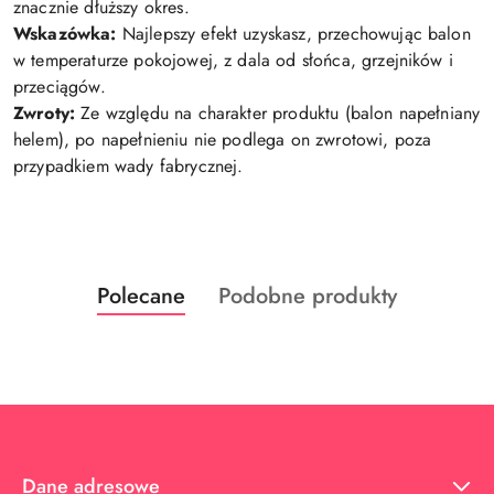
znacznie dłuższy okres.
Wskazówka:
Najlepszy efekt uzyskasz, przechowując balon
w temperaturze pokojowej, z dala od słońca, grzejników i
przeciągów.
Zwroty:
Ze względu na charakter produktu (balon napełniany
helem), po napełnieniu nie podlega on zwrotowi, poza
przypadkiem wady fabrycznej.
Produkty
Produkty
Polecane
Podobne produkty
Pomiń karuzelę produktów
o
o
statusie:
statusie:
Dane adresowe