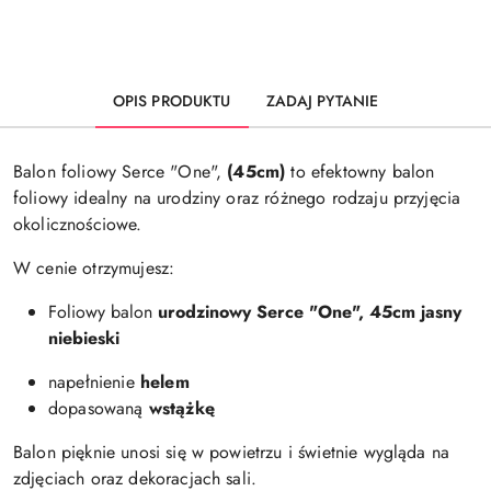
Dostępność
i
Wyślij
dostawa
OPIS PRODUKTU
ZADAJ PYTANIE
Balon foliowy Serce "One",
(45cm)
to efektowny balon
foliowy idealny na urodziny oraz różnego rodzaju przyjęcia
okolicznościowe.
W cenie otrzymujesz:
Foliowy balon
urodzinowy Serce "One"
, 45cm jasny
niebieski
napełnienie
helem
dopasowaną
wstążkę
Balon pięknie unosi się w powietrzu i świetnie wygląda na
zdjęciach oraz dekoracjach sali.