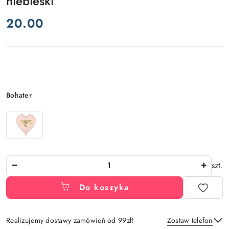
niebieski
cena:
20.00
Wariant
Bohater
Ilość
szt.
Do koszyka
Realizujemy dostawy zamówień od 99zł!
Zostaw telefon