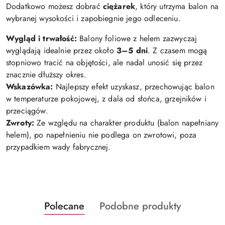
Dodatkowo możesz dobrać
ciężarek
, który utrzyma balon na
wybranej wysokości i zapobiegnie jego odleceniu.
Wygląd i trwałość:
Balony foliowe z helem zazwyczaj
wyglądają idealnie przez około
3–5 dni
. Z czasem mogą
stopniowo tracić na objętości, ale nadal unosić się przez
znacznie dłuższy okres.
Wskazówka:
Najlepszy efekt uzyskasz, przechowując balon
w temperaturze pokojowej, z dala od słońca, grzejników i
przeciągów.
Zwroty:
Ze względu na charakter produktu (balon napełniany
helem), po napełnieniu nie podlega on zwrotowi, poza
przypadkiem wady fabrycznej.
Produkty
Produkty
Polecane
Podobne produkty
Pomiń karuzelę produktów
o
o