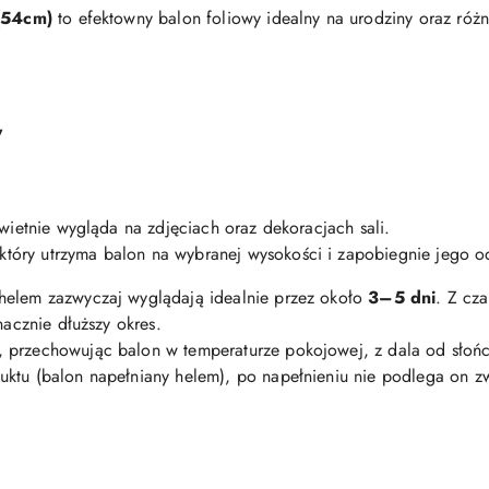
(54cm)
to efektowny balon foliowy idealny na urodziny oraz różn
y
świetnie wygląda na zdjęciach oraz dekoracjach sali.
 który utrzyma balon na wybranej wysokości i zapobiegnie jego o
helem zazwyczaj wyglądają idealnie przez około
3–5 dni
. Z cz
nacznie dłuższy okres.
, przechowując balon w temperaturze pokojowej, z dala od słońc
uktu (balon napełniany helem), po napełnieniu nie podlega on 