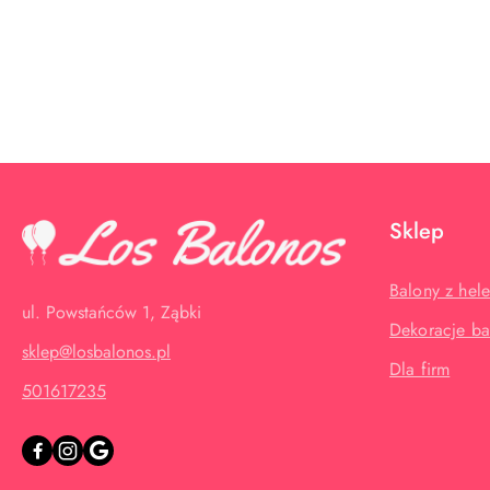
Pomiń karuzelę produktów
Sklep
Balony z hel
ul. Powstańców 1, Ząbki
Dekoracje b
sklep@losbalonos.pl
Dla firm
501617235