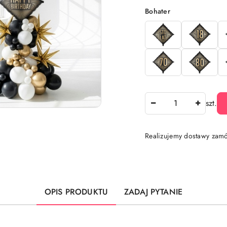
Wariant
Bohater
Ilość
szt.
Realizujemy dostawy zamó
Dostępność
i
dostawa
OPIS PRODUKTU
ZADAJ PYTANIE