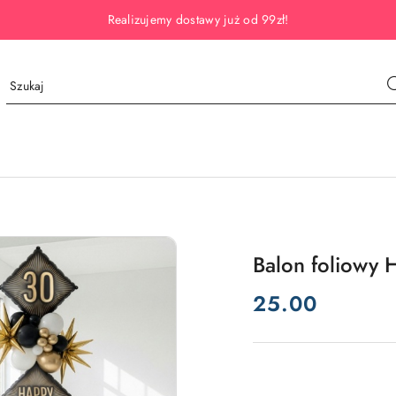
Realizujemy dostawy już od 99zł!
Balon foliowy 
cena:
25.00